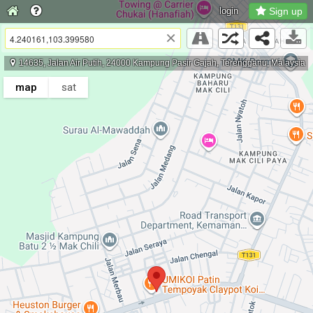
login
Sign up
×
14635, Jalan Air Putih, 24000 Kampung Pasir Gajah, Terengganu, Malaysia
map
sat