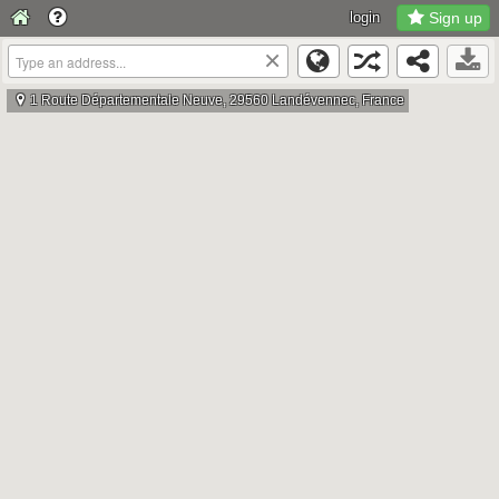
login
Sign up
×
1 Route Départementale Neuve, 29560 Landévennec, France