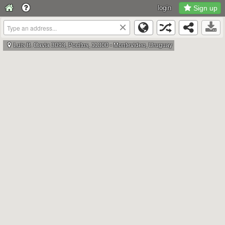
login
Sign up
×
Luis B. Cavia 3093, Pocitos, 11300 - Montevideo, Uruguay