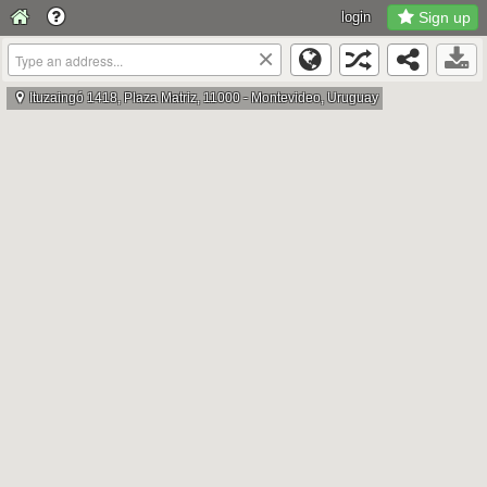
login
Sign up
×
Ituzaingó 1418, Plaza Matriz, 11000 - Montevideo, Uruguay