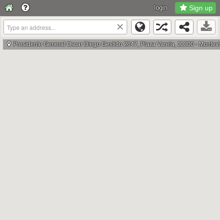
login
Sign up
×
Presidente General Oscar Diego Gestido 2647, Plaza Varela, 11300 - Montev