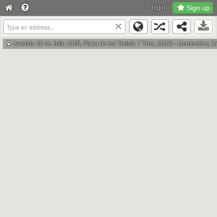
login
Sign up
×
Avenida 18 de Julio 1365, Plaza de los Treinta Y Tres, 11100 - Montevideo, 