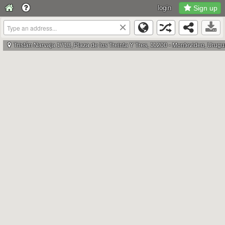
login
Sign up
×
Tristán Narvaja 1713, Plaza de los Treinta Y Tres, 11200 - Montevideo, Urug