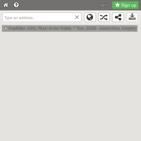
login
Sign up
×
República 1616, Plaza de los Treinta Y Tres, 11800 - Montevideo, Uruguay