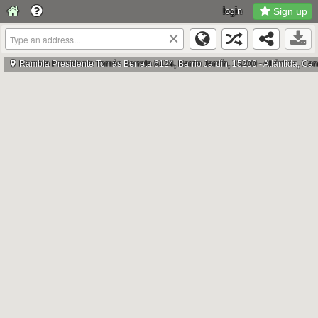
login
Sign up
×
Rambla Presidente Tomás Berreta 6124, Barrio Jardín, 15200 - Atlántida, Ca